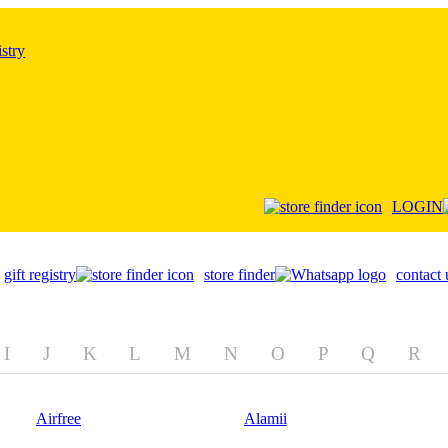
istry
LOGIN
gift registry
store finder
contact 
I
J
K
L
M
N
O
P
Q
R
Airfree
Alamii