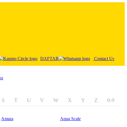
DAFTAR
Contact Us
us
S
T
U
V
W
X
Y
Z
0-9
Amara
Aqua Scale