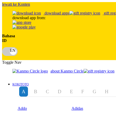
lewati ke Konten
download apps
gift reg
download app from:
Bahasa
ID
Toggle Nav
about Kanmo Circle
KOKITOTO
A
B
C
D
E
F
G
H
Addo
Adidas