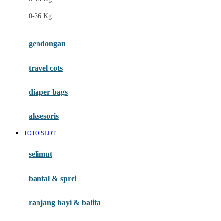
Felt So Sweet
0-36 Kg
Fisher Price
Flipper
gendongan
Friends Of Sally
travel cots
G
diaper bags
Gb
Geko
aksesoris
Graco
TOTO SLOT
Gund
selimut
H
bantal & sprei
Habbie
Haenim
ranjang bayi & balita
Happy Horse