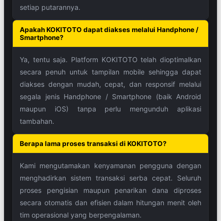
setiap putarannya.
Apakah KOKITOTO dapat diakses melalui Handphone /
Smartphone?
Ya, tentu saja. Platform KOKITOTO telah dioptimalkan
secara penuh untuk tampilan mobile sehingga dapat
diakses dengan mudah, cepat, dan responsif melalui
segala jenis Handphone / Smartphone (baik Android
maupun iOS) tanpa perlu mengunduh aplikasi
tambahan.
Berapa lama proses transaksi di KOKITOTO?
Kami mengutamakan kenyamanan pengguna dengan
menghadirkan sistem transaksi serba cepat. Seluruh
proses pengisian maupun penarikan dana diproses
secara otomatis dan efisien dalam hitungan menit oleh
tim operasional yang berpengalaman.