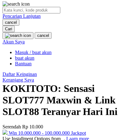
O
Pencarian Lanjutan
Oh Ma Grain
cancel
Okiedog
Cari
cancel
P
Akun Saya
Masuk / buat akun
Peachy
buat akun
Phil & Ted's
Bantuan
Philips Avent
Daftar Keinginan
Keranjang Saya
Pigeon
KOKITOTO: Sensasi
Playgro
SLOT777 Maxwin & Link
Poled Global
SLOT88 Teranyar Hari Ini
Ponycycle
Serendah
Rp 10.000
Puma
Win
10.000.000
-
100.000.000
Jackpot
Pureats
Use Installment Options from
.
Laarn more