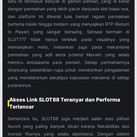
satu ini termasuk banyak di gemari pemain, yang di kenal
dengan permainan yang lebih gacor daripada slot biasa nya,
dan platform ini dikenal luas berkat ragam permainan
bertema klasik hingga modern yang menyajikan RTP (Return
to Player) yang sangat bersaing. Sensasi bermain di
SLOT777 tidak hanya terletak pada visualnya yang
memanjakan mata, melainkan juga pada mekanisme
permainan yang adil serta potensi Maxwin yang selalu
memicu antusiasme para pemain. Setiap permainannya
dirancang sedemikian rupa untuk memberikan pengalaman
yang mendebarkan sekaligus kepuasan maksimal di setiap
putarannya.
Akses Link SLOT88 Teranyar dan Performa
Terlancar
Sementara itu, SLOT88 juga menjadi salah satu pilihan
favorit yang paling banyak dicari karena fleksibilitas dan
inovasi fiturnya yang selalu diperbarui. Dengan sistem