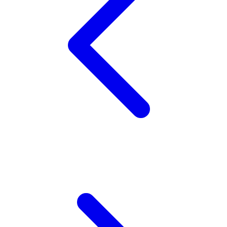
Twistshake
TY Toys
U
V
Veja
Vitaflow
Vtech
W
Waterland
Wellness