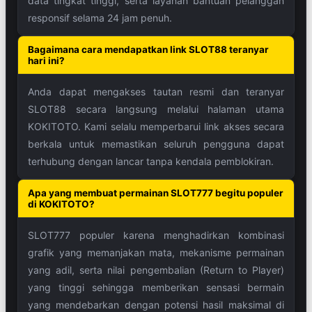
data tingkat tinggi, serta layanan bantuan pelanggan
responsif selama 24 jam penuh.
Bagaimana cara mendapatkan link SLOT88 teranyar
hari ini?
Anda dapat mengakses tautan resmi dan teranyar
SLOT88 secara langsung melalui halaman utama
KOKITOTO. Kami selalu memperbarui link akses secara
berkala untuk memastikan seluruh pengguna dapat
terhubung dengan lancar tanpa kendala pemblokiran.
Apa yang membuat permainan SLOT777 begitu populer
di KOKITOTO?
SLOT777 populer karena menghadirkan kombinasi
grafik yang memanjakan mata, mekanisme permainan
yang adil, serta nilai pengembalian (Return to Player)
yang tinggi sehingga memberikan sensasi bermain
yang mendebarkan dengan potensi hasil maksimal di