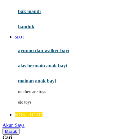
Mini Monkey
Moby
bak mandi
Momami
handuk
Mothercare
SLOT
Mustela
ayunan dan walker bayi
My Buddy Tag
My K
alas bermain anak bayi
N
mainan anak bayi
Naif
mothercare toys
Nike
elc toys
Nordic Natural
KOKI TOTO
Nuby
Akun Saya
Nuna
Masuk
Cari