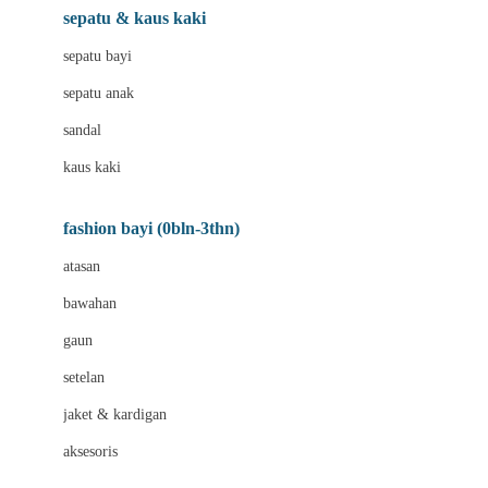
Beauty Barn
sepatu & kaus kaki
Bio Oil
sepatu bayi
Biolane
sepatu anak
Bite Fighters
sandal
Bizzi Growin
kaus kaki
Blackmores
fashion bayi (0bln-3thn)
Blooming Marvellous
atasan
Bonnels
bawahan
Bravado
gaun
Bruder
setelan
Brush Baby
jaket & kardigan
Buds Organics
aksesoris
Bugaboo