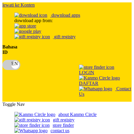
lewati ke Konten
download apps
download app from:
gift registry
Bahasa
ID
LOGIN
DAFTAR
Contact
Us
Toggle Nav
about Kanmo Circle
gift registry
store finder
contact us