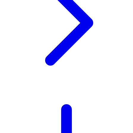
X
Xootz
Y
Yamatoya
Z
Zaxy
Zoggs
0-9
4Moms
59S